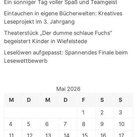
Ein sonniger Tag voller Spaß und Teamgeist
Eintauchen in eigene Bücherwelten: Kreatives
Leseprojekt im 3. Jahrgang
Theaterstück „Der dumme schlaue Fuchs“
begeistert Kinder in Wiefelstede
Leselöwen aufgepasst: Spannendes Finale beim
Lesewettbewerb
Mai 2026
M
D
M
D
F
S
S
1
2
3
4
5
6
7
8
9
10
11
12
13
14
15
16
17