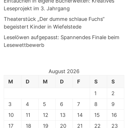
Eintauchen in eigene Bücherwelten: Kreatives
Leseprojekt im 3. Jahrgang
Theaterstück „Der dumme schlaue Fuchs“
begeistert Kinder in Wiefelstede
Leselöwen aufgepasst: Spannendes Finale beim
Lesewettbewerb
August 2026
M
D
M
D
F
S
S
1
2
3
4
5
6
7
8
9
10
11
12
13
14
15
16
17
18
19
20
21
22
23