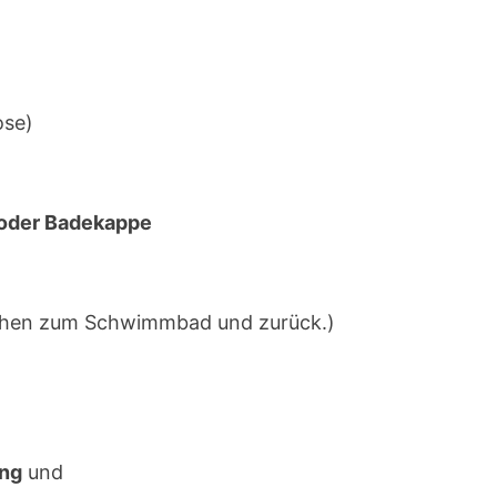
ose)
oder Badekappe
ehen zum Schwimmbad und zurück.)
ung
und