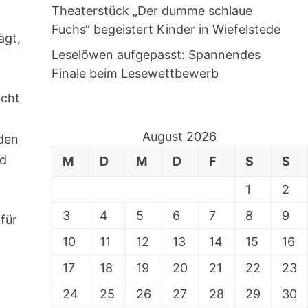
Theaterstück „Der dumme schlaue
Fuchs“ begeistert Kinder in Wiefelstede
ägt,
Leselöwen aufgepasst: Spannendes
Finale beim Lesewettbewerb
icht
August 2026
nden
nd
M
D
M
D
F
S
S
1
2
3
4
5
6
7
8
9
für
10
11
12
13
14
15
16
17
18
19
20
21
22
23
24
25
26
27
28
29
30