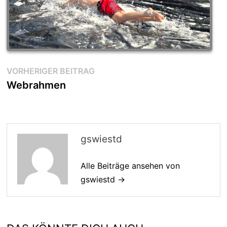
Beitragsnavigation
Vorheriger
VORHERIGER BEITRAG
Beitrag:
Webrahmen
gswiestd
Alle Beiträge ansehen von
gswiestd →