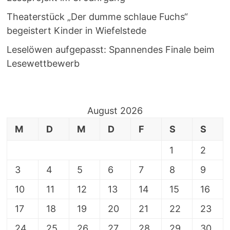
Theaterstück „Der dumme schlaue Fuchs“
begeistert Kinder in Wiefelstede
Leselöwen aufgepasst: Spannendes Finale beim
Lesewettbewerb
August 2026
M
D
M
D
F
S
S
1
2
3
4
5
6
7
8
9
10
11
12
13
14
15
16
17
18
19
20
21
22
23
24
25
26
27
28
29
30