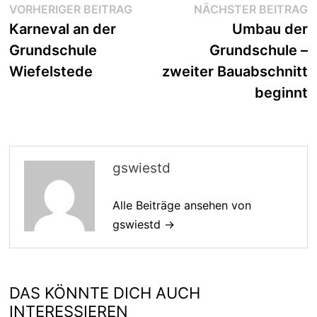
Beitragsnavigation
Vorheriger
N
VORHERIGER BEITRAG
NÄCHSTER BEITRAG
Beitrag:
B
Karneval an der
Umbau der
Grundschule
Grundschule –
Wiefelstede
zweiter Bauabschnitt
beginnt
gswiestd
Alle Beiträge ansehen von
gswiestd →
DAS KÖNNTE DICH AUCH
INTERESSIEREN