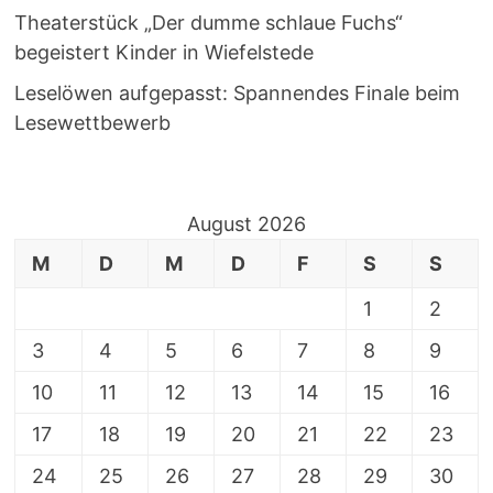
Theaterstück „Der dumme schlaue Fuchs“
begeistert Kinder in Wiefelstede
Leselöwen aufgepasst: Spannendes Finale beim
Lesewettbewerb
August 2026
M
D
M
D
F
S
S
1
2
3
4
5
6
7
8
9
10
11
12
13
14
15
16
17
18
19
20
21
22
23
24
25
26
27
28
29
30