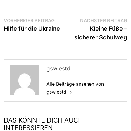
Beitragsnavigation
Vorheriger
N
VORHERIGER BEITRAG
NÄCHSTER BEITRAG
Beitrag:
B
Hilfe für die Ukraine
Kleine Füße –
sicherer Schulweg
gswiestd
Alle Beiträge ansehen von
gswiestd →
DAS KÖNNTE DICH AUCH
INTERESSIEREN